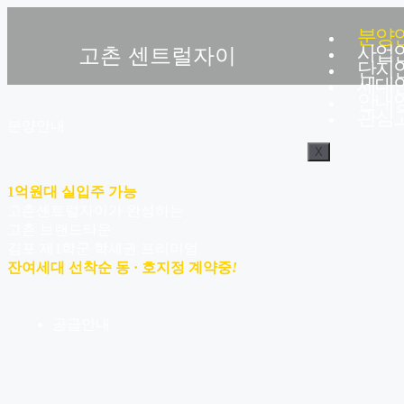
분양
사업
고촌 센트럴자이
단지
세대
안내
관심
분양안내
X
1억원대 실입주 가능
고촌센트럴자이가 완성하는
고촌 브랜드타운
김포 제1학군 학세권 프리미엄
잔여세대 선착순 동 · 호지정 계약중
!
공급안내