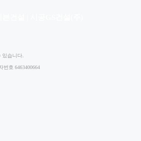
레븐건설 | 시공GS건설(주)
수 있습니다.
호 6463400664